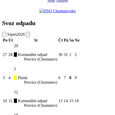
Jsme členem
Svoz odpadu
Srpen
2026
Po
Út
St
Čt
Pá
So
Ne
29
27
28
Komunální odpad
30
31
1
2
Pesvice (Chomutov)
5
3
4
Plasty
6
7
8
9
Pesvice (Chomutov)
12
10
11
Komunální odpad
13
14
15
16
Pesvice (Chomutov)