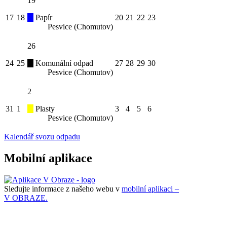
19
17
18
Papír
20
21
22
23
Pesvice (Chomutov)
26
24
25
Komunální odpad
27
28
29
30
Pesvice (Chomutov)
2
31
1
Plasty
3
4
5
6
Pesvice (Chomutov)
Kalendář svozu odpadu
Mobilní aplikace
Sledujte informace z našeho webu v
mobilní aplikaci –
V OBRAZE.