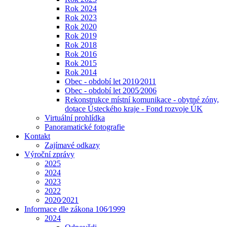
Rok 2024
Rok 2023
Rok 2020
Rok 2019
Rok 2018
Rok 2016
Rok 2015
Rok 2014
Obec - období let 2010⁄2011
Obec - období let 2005⁄2006
Rekonstrukce místní komunikace - obytné zóny,
dotace Ústeckého kraje - Fond rozvoje ÚK
Virtuální prohlídka
Panoramatické fotografie
Kontakt
Zajímavé odkazy
Výroční zprávy
2025
2024
2023
2022
2020⁄2021
Informace dle zákona 106⁄1999
2024