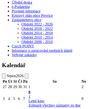
Úřední deska
e-Podatelna
Povinné informace
Krizový plán obce Pesvice
Zastupitelstvo obce
Období 2022 - 2026
Období 2018 - 2022
Období 2014 - 2018
Období 2010 - 2014
Období 2006 - 2010
Czech POINT
Informace o zpracování osobních údajů
Veřejné zakázky
Kalendář
Srpen
2026
Po
Út
St
Čt
Pá
So
Ne
27
28
29
30
31
1
2
8
1
3
4
5
6
7
9
Letní kino
Zobrazit všechny záznamy ze dne