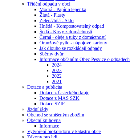
Třídění odpadu v obci
Modrá - Papír a lepenka
Žlutá - Plasty
Zelená⁄bílá - Sklo
Hnědá - Kompostovatelný odpad
Šedá - Kovy z domáctností
Černá - oleje a tuky z domáctností
Oranžové pytle - nápojové kartony
Jak dlouho se rozkládají odpady
Sběrný dvůr
Informace občanům Obec Pesvice o odpadech
2024
2023
2022
2021
Dotace a publicita
Dotace z Ústeckého kraje
Dotace z MAS SZK
Dotace SZIF
Jízdní řády
Obchod se smíšeným zbožím
Obecní knihovna
Informace
Vytvoření biokoridoru v katastru obce
Zákony pro lidi