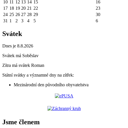
10
11
12
13
14
15
16
17
18
19
20
21
22
23
24
25
26
27
28
29
30
31
1
2
3
4
5
6
Svátek
Dnes je 8.8.2026
Svátek má
Soběslav
Zítra má svátek
Roman
Státní svátky a významné dny na zítřek:
Mezinárodní den původního obyvatelstva
Jsme členem