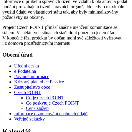
informace o průběhu správních řízení ve vztahu k občanovi a podat
podání pro zahájení řízení správních orgánů. Jde tedy o maximální
využití údajů ve vlastnictví státu tak, aby byly minimalizovány
požadavky na občany.
Projekt Czech POINT přináší značné ulehčení komunikace se
státem. V některých situacích stačí dojít pouze na jeden úřad.
V konečné fázi projektu by občan mohl své záležitosti vyřizovat
i z domova prostřednictvím internetu.
Obecní úřad
Úřední deska
e-Podatelna
Povinné informace
Krizový plán obce Pesvice
Zastupitelstvo obce
Czech POINT
Co je Czech POINT
Co poskytuje Czech POINT
Cena služeb
Informace o zpracování osobních údajů
Veřejné zakázky
Kalendář