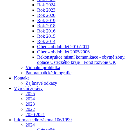
Rok 2024
Rok 2023
Rok 2020
Rok 2019
Rok 2018
Rok 2016
Rok 2015
Rok 2014
Obec - období let 2010⁄2011
Obec - období let 2005⁄2006
Rekonstrukce místní komunikace - obytné zóny,
dotace Ústeckého kraje - Fond rozvoje ÚK
Virtuální prohlídka
Panoramatické fotografie
Kontakt
Zajímavé odkazy
Výroční zprávy
2025
2024
2023
2022
2020⁄2021
Informace dle zákona 106⁄1999
2024