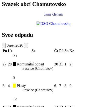
Svazek obcí Chomutovsko
Jsme členem
Svoz odpadu
Srpen
2026
Po
Út
St
Čt
Pá
So
Ne
29
27
28
Komunální odpad
30
31
1
2
Pesvice (Chomutov)
5
3
4
Plasty
6
7
8
9
Pesvice (Chomutov)
12