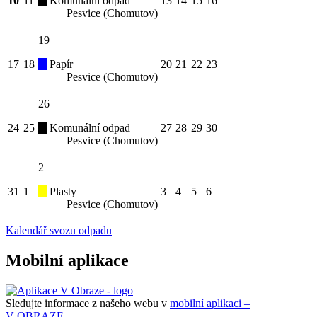
10
11
Komunální odpad
13
14
15
16
Pesvice (Chomutov)
19
17
18
Papír
20
21
22
23
Pesvice (Chomutov)
26
24
25
Komunální odpad
27
28
29
30
Pesvice (Chomutov)
2
31
1
Plasty
3
4
5
6
Pesvice (Chomutov)
Kalendář svozu odpadu
Mobilní aplikace
Sledujte informace z našeho webu v
mobilní aplikaci –
V OBRAZE.