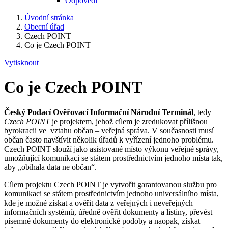
Odpovědi
Úvodní stránka
Obecní úřad
Czech POINT
Co je Czech POINT
Vytisknout
Co je Czech POINT
Český Podací Ověřovací Informační Národní Terminál
, tedy
Czech POINT
je projektem, jehož cílem je zredukovat přílišnou
byrokracii ve vztahu občan – veřejná správa. V současnosti musí
občan často navštívit několik úřadů k vyřízení jednoho problému.
Czech POINT slouží jako asistované místo výkonu veřejné správy,
umožňující komunikaci se státem prostřednictvím jednoho místa tak,
aby „obíhala data ne občan“.
Cílem projektu Czech POINT je vytvořit garantovanou službu pro
komunikaci se státem prostřednictvím jednoho universálního místa,
kde je možné získat a ověřit data z veřejných i neveřejných
informačních systémů, úředně ověřit dokumenty a listiny, převést
písemné dokumenty do elektronické podoby a naopak, získat