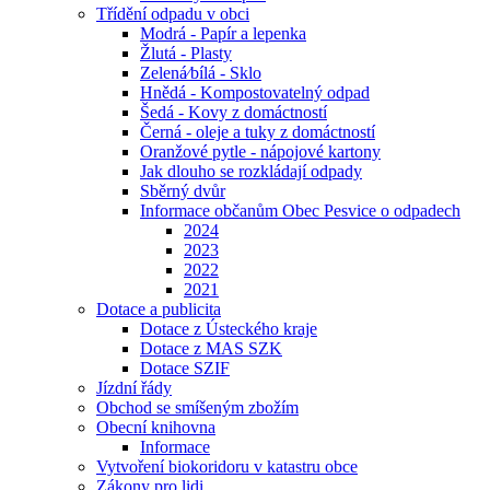
Třídění odpadu v obci
Modrá - Papír a lepenka
Žlutá - Plasty
Zelená⁄bílá - Sklo
Hnědá - Kompostovatelný odpad
Šedá - Kovy z domáctností
Černá - oleje a tuky z domáctností
Oranžové pytle - nápojové kartony
Jak dlouho se rozkládají odpady
Sběrný dvůr
Informace občanům Obec Pesvice o odpadech
2024
2023
2022
2021
Dotace a publicita
Dotace z Ústeckého kraje
Dotace z MAS SZK
Dotace SZIF
Jízdní řády
Obchod se smíšeným zbožím
Obecní knihovna
Informace
Vytvoření biokoridoru v katastru obce
Zákony pro lidi