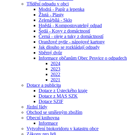
Třídění odpadu v obci
Modrá - Papír a lepenka
Žlutá - Plasty
Zelená⁄bílá - Sklo
Hnědá - Kompostovatelný odpad
Šedá - Kovy z domáctností
Černá - oleje a tuky z domáctností
Oranžové pytle - nápojové kartony
Jak dlouho se rozkládají odpady
Sběrný dvůr
Informace občanům Obec Pesvice o odpadech
2024
2023
2022
2021
Dotace a publicita
Dotace z Ústeckého kraje
Dotace z MAS SZK
Dotace SZIF
Jízdní řády
Obchod se smíšeným zbožím
Obecní knihovna
Informace
Vytvoření biokoridoru v katastru obce
Zákony pro lidi