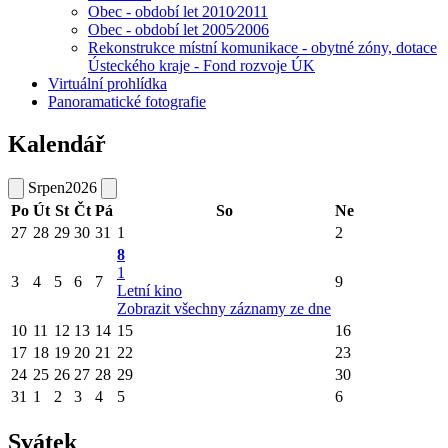
Obec - období let 2010⁄2011
Obec - období let 2005⁄2006
Rekonstrukce místní komunikace - obytné zóny, dotace
Ústeckého kraje - Fond rozvoje ÚK
Virtuální prohlídka
Panoramatické fotografie
Kalendář
Srpen
2026
Po
Út
St
Čt
Pá
So
Ne
27
28
29
30
31
1
2
8
1
3
4
5
6
7
9
Letní kino
Zobrazit všechny záznamy ze dne
10
11
12
13
14
15
16
17
18
19
20
21
22
23
24
25
26
27
28
29
30
31
1
2
3
4
5
6
Svátek