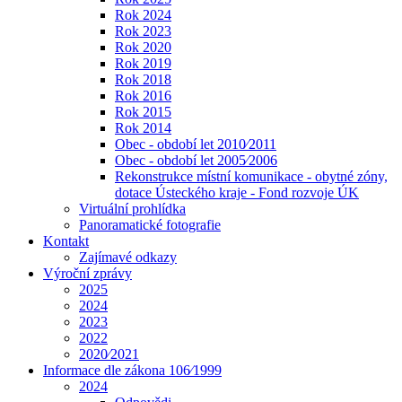
Rok 2024
Rok 2023
Rok 2020
Rok 2019
Rok 2018
Rok 2016
Rok 2015
Rok 2014
Obec - období let 2010⁄2011
Obec - období let 2005⁄2006
Rekonstrukce místní komunikace - obytné zóny,
dotace Ústeckého kraje - Fond rozvoje ÚK
Virtuální prohlídka
Panoramatické fotografie
Kontakt
Zajímavé odkazy
Výroční zprávy
2025
2024
2023
2022
2020⁄2021
Informace dle zákona 106⁄1999
2024