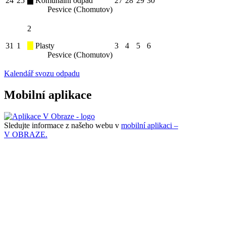
24
25
Komunální odpad
27
28
29
30
Pesvice (Chomutov)
2
31
1
Plasty
3
4
5
6
Pesvice (Chomutov)
Kalendář svozu odpadu
Mobilní aplikace
Sledujte informace z našeho webu v
mobilní aplikaci –
V OBRAZE.